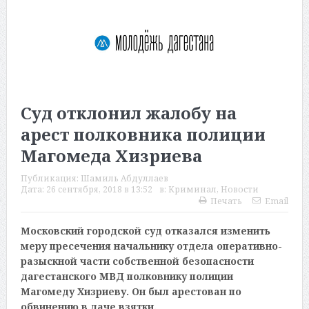
Суд отклонил жалобу на
арест полковника полиции
Магомеда Хизриева
Публикация:
Шамиль Абдуллаев
Дата:
26 сентября, 2018 в 13:52
в:
Криминал
,
Новости
Печать
Email
Московский городской суд отказался изменить
меру пресечения начальнику отдела оперативно-
разыскной части собственной безопасности
дагестанского МВД полковнику полиции
Магомеду Хизриеву. Он был арестован по
обвинению в даче взятки.