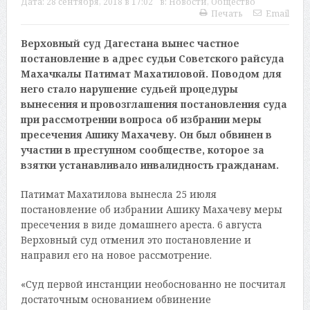
Дата:
28 сентября, 2018 в 17:02
в:
Новости
,
Общество
Печать
Email
Верховный суд Дагестана вынес частное
постановление в адрес судьи Советского райсуда
Махачкалы Патимат Махатиловой. Поводом для
него стало нарушение судьей процедуры
вынесения и провозглашения постановления суда
при рассмотрении вопроса об избрании меры
пресечения Ашику Махачеву. Он был обвинен в
участии в преступном сообществе, которое за
взятки устанавливало инвалидность гражданам.
Патимат Махатилова вынесла 25 июля
постановление об избрании Ашику Махачеву меры
пресечения в виде домашнего ареста. 6 августа
Верховный суд отменил это постановление и
направил его на новое рассмотрение.
«Суд первой инстанции необоснованно не посчитал
достаточным основанием обвинение