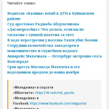
Читайте также:
Водитель «Калины» погиб в ДТП в Буйнакском
районе
Суд арестовал Раджаба Абдулатипова
«Дагэнергосбыт»: Что делать, если вы не
согласны с суммой платежа за свет
В ходе перестрелки у поселка Талги убит боевик
Сотрудник казначейства заподозрен в
мошенничестве и служебном подлоге
Авиарейс Махачкала — Петербург экстренно сел в
Волгограде
Срок ареста Магомеда Махачева и его
подельников продлен до конца ноября
«Молодежка» в соцсети
«ВКонтакте»
:
https://vk.com/md_gazeta
«Молодежка» в
Facebook:
https://www.facebook.com/mdgazeta/
«Молодежка» в