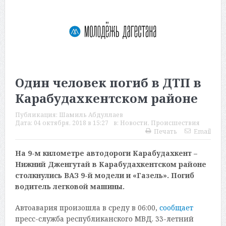
Один человек погиб в ДТП в
Карабудахкентском районе
Публикация:
Шамиль Абдуллаев
Дата:
04 октября, 2018 в 15:27
в:
Новости
,
Происшествия
Печать
Email
На 9-м километре автодороги Карабудахкент –
Нижний Дженгутай в Карабудахкентском районе
столкнулись ВАЗ 9-й модели и «Газель». Погиб
водитель легковой машины.
Автоавария произошла в среду в 06:00,
сообщает
пресс-служба республиканского МВД. 33-летний