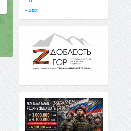
31
« Июл