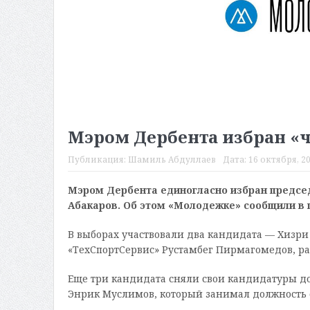
Мэром Дербента избран «
Публикация:
Шамиль Абдуллаев
Дата:
16 октября, 20
Мэром Дербента единогласно избран председ
Абакаров. Об этом «Молодежке» сообщили в 
В выборах участвовали два кандидата — Хизр
«ТехСпортСервис» Рустамбег Пирмагомедов, ра
Еще три кандидата сняли свои кандидатуры д
Энрик Муслимов, который занимал должность с 