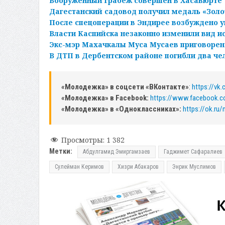
Вооруженный грабеж совершен в Хасавюрте
Дагестанский садовод получил медаль «Золо
После спецоперации в Эндирее возбуждено у
Власти Каспийска незаконно изменили вид и
Экс-мэр Махачкалы Муса Мусаев приговорен
В ДТП в Дербентском районе погибли два че
«Молодежка» в соцсети «ВКонтакте»
:
https://vk
«Молодежка» в Facebook:
https://www.facebook.
«Молодежка» в «Одноклассниках»:
https://ok.ru
Просмотры:
1 382
Метки:
Абдулгамид Эмиргамзаев
Гаджимет Сафаралиев
Сулейман Керимов
Хизри Абакаров
Энрик Муслимов