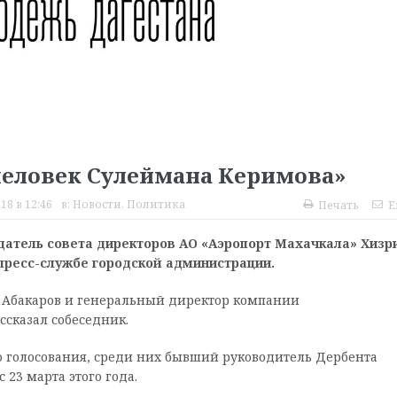
человек Сулеймана Керимова»
18 в 12:46
в:
Новости
,
Политика
Печать
E
атель совета директоров АО «Аэропорт Махачкала» Хизр
пресс-службе городской администрации.
и Абакаров и генеральный директор компании
ссказал собеседник.
о голосования, среди них бывший руководитель Дербента
23 марта этого года.