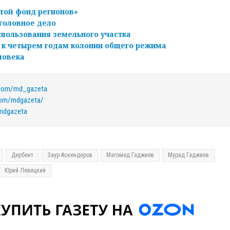
той фонд регионов»
головное дело
спользования земельного участка
 к четырем годам колонии общего режима
ловека
.com/md_gazeta
com/mdgazeta/
/mdgazeta
Дербент
Заур Аскендеров
Магомед Гаджиев
Мурад Гаджиев
Юрий Левицкий