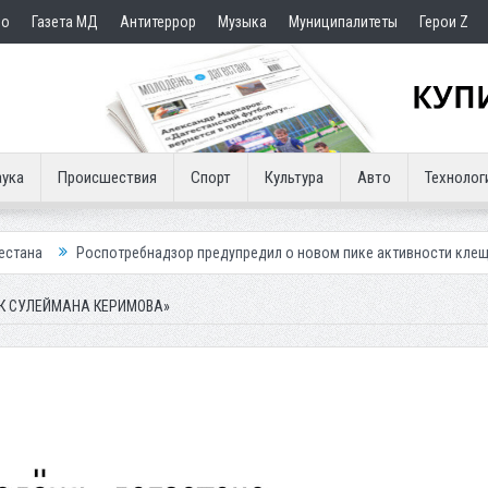
но
Газета МД
Антитеррор
Музыка
Муниципалитеты
Герои Z
ука
Происшествия
Спорт
Культура
Авто
Технолог
отребнадзор предупредил о новом пике активности клещей
Мэрия К
К СУЛЕЙМАНА КЕРИМОВА»