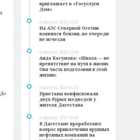
приглашает в «Госуслуги
Дом»
я
6 августа, 2026 12:19
На АЗС Северной Осетии
появился бензин, но очереди
не исчезли
6 августа, 2026 12:08
Аида Касумова: «Школа — не
препятствие на пути к жизни.
Она часть подготовки к этой
жизни»
6 августа, 2026 11:22
МД»
Приставы конфисковали
двух бурых медведей у
жителя Дагестана
6 августа, 2026 10:48
В Дагестане проработают
вопрос привлечения крупных
нефтяных компаний на