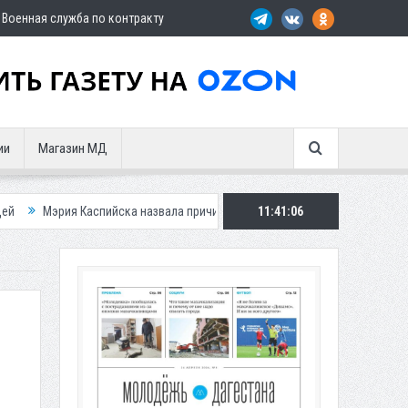
Военная служба по контракту
ии
Магазин МД
аспийска назвала причину невывоза мусора в городе
11:41:07
Вынесен пригово