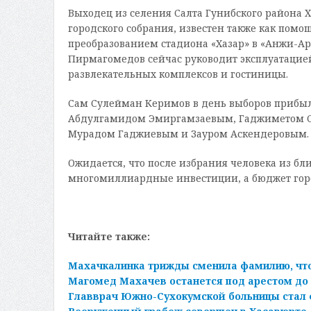
Выходец из селения Салта Гунибского района Хи
городского собрания, известен также как пом
преобразованием стадиона «Хазар» в «Анжи-Ар
Пирмагомедов сейчас руководит эксплуатацие
развлекательных комплексов и гостиницы.
Сам Сулейман Керимов в день выборов прибыл
Абдулгамидом Эмиргамзаевым, Гаджиметом 
Мурадом Гаджиевым и Зауром Аскендеровым.
Ожидается, что после избрания человека из б
многомиллиардные инвестиции, а бюджет город
Читайте также:
Махачкалинка трижды сменила фамилию, что
Магомед Махачев останется под арестом до 
Главврач Южно-Сухокумской больницы стал 