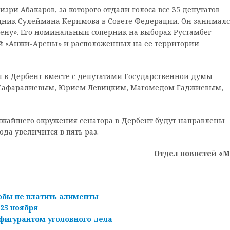
зри Абакаров, за которого отдали голоса все 35 депутатов
ощник Сулеймана Керимова в Совете Федерации. Он занималс
ену». Его номинальный соперник на выборах Рустамбег
й «Анжи-Арены» и расположенных на ее территории
 в Дербент вместе с депутатами Государственной думы
Сафаралиевым, Юрием Левицким, Магомедом Гаджиевым,
лижайшего окружения сенатора в Дербент будут направлены
а увеличится в пять раз.
Отдел новостей «
бы не платить алименты
25 ноября
фигурантом уголовного дела