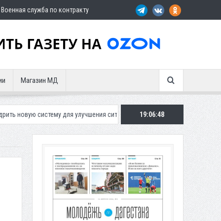
Военная служба по контракту
ии
Магазин МД
ему для улучшения ситуации с парковками
19:06:50
Махачкалинское «Динамо»