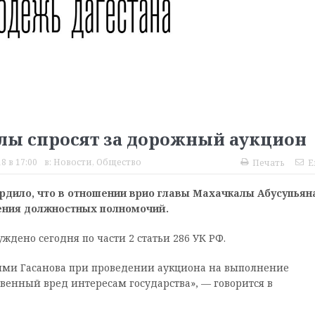
лы спросят за дорожный аукцион
8 в 17:00
в:
Новости
,
Общество
Печать
E
рдило, что в отношении врио главы Махачкалы Абусупьян
ения должностных полномочий.
дено сегодня по части 2 статьи 286 УК РФ.
ями Гасанова при проведении аукциона на выполнение
енный вред интересам государства», — говорится в