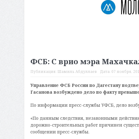
ФСБ: С врио мэра Махачка
Публикация:
Шамиль Абдуллаев
Дата:
07 ноября, 201
Управление ФСБ России по Дагестану подтве
Гасанова возбуждено дело по факту превыш
По информации пресс-службы УФСБ, дело возбуж
«По данным следствия, незаконными действи
дорожно-строительных работ причинен существ
сообщении пресс-службы.