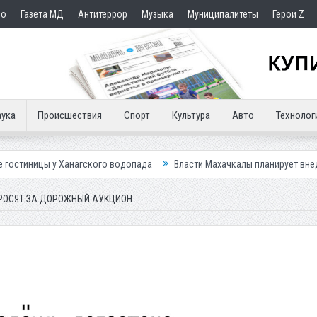
но
Газета МД
Антитеррор
Музыка
Муниципалитеты
Герои Z
ука
Происшествия
Спорт
Культура
Авто
Технолог
нагского водопада
Власти Махачкалы планирует внедрить новую сист
РОСЯТ ЗА ДОРОЖНЫЙ АУКЦИОН