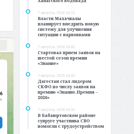
Ханагского водопада
7 августа, 2026 16:55
Власти Махачкалы
планирует внедрить новую
систему для улучшения
ситуации с парковками
7 августа, 2026 16:45
Стартовал прием заявок на
шестой сезон премии
«Знание»
7 августа, 2026 16:43
Дагестан стал лидером
СКФО по числу заявок на
премию «Знание.Премия –
2026»
7 августа, 2026 16:32
В Бабаюртовском районе
супруге участника СВО
помогли с трудоустройством