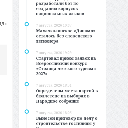
разработали бот по
созданию корпусов
национальных языков
МД»
7 августа, 2026 19:37
Махачкалинское «Динамо»
осталось без словенского
легионера
7 августа, 2026 19:29
Стартовал прием заявок на
Всероссийский конкурс
«Столица детского туризма –
2027»
7 августа, 2026 18:51
Определены места партий в
бюллетене на выборах в
Народное собрание
7 августа, 2026 18:05
Вынесен приговор по делу о
строительстве гостиницы у