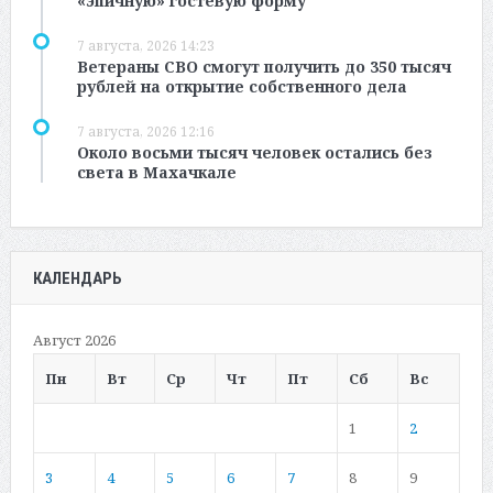
«эпичную» гостевую форму
7 августа, 2026 14:23
Ветераны СВО смогут получить до 350 тысяч
рублей на открытие собственного дела
7 августа, 2026 12:16
Около восьми тысяч человек остались без
света в Махачкале
КАЛЕНДАРЬ
Август 2026
Пн
Вт
Ср
Чт
Пт
Сб
Вс
1
2
3
4
5
6
7
8
9