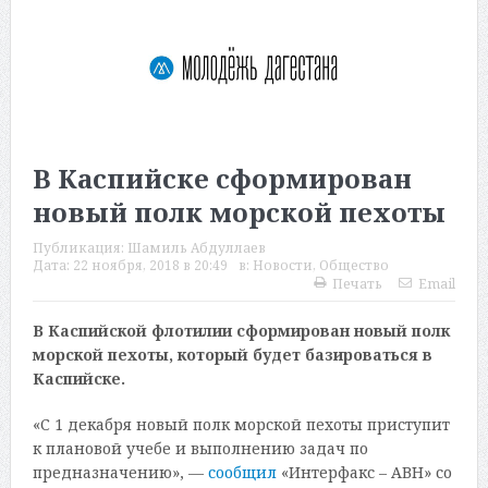
В Каспийске сформирован
новый полк морской пехоты
Публикация:
Шамиль Абдуллаев
Дата:
22 ноября, 2018 в 20:49
в:
Новости
,
Общество
Печать
Email
В Каспийской флотилии сформирован новый полк
морской пехоты, который будет базироваться в
Каспийске.
«С 1 декабря новый полк морской пехоты приступит
к плановой учебе и выполнению задач по
предназначению», —
сообщил
«Интерфакс – АВН» со