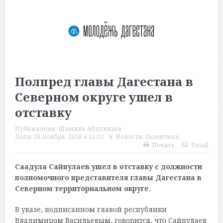
Полпред главы Дагестана в
Северном округе ушел в
отставку
Публикация:
Шамиль Абдуллаев
Дата:
28 ноября, 2018 в 11:02
в:
Новости
,
Политика
Печать
Email
Саадула Сайпулаев ушел в отставку с должности
полномочного представителя главы Дагестана в
Северном территориальном округе.
В указе, подписанном главой республики
Владимиром Васильевым, говорится, что Сайпулаев