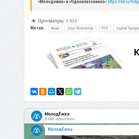
«Молодежка» в «Одноклассниках»:
https://ok.ru/mdg
Просмотры:
1 013
Метки:
Анжи
Олег Флегонтов
РПЛ
Сергей Прядк