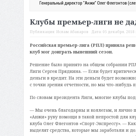
Генеральный директор "Анжи" Олег Флегонтов (сле
Клубы премьер-лиги не да
Публикация:
Ислам Абакаров
Дата:
05 декабря, 2018 
Российская премьер-лига (РПЛ) приняла ре
клуб мог доиграть нынешний сезон.
Решение было принято на общем собрании РП
Лиги Сергея Прядкина. — Если будет критическа
деньги в кредит. На эти деньги будет возможно
с точки зрения отчетности, но мы что-нибудь 
По словам президента Лиги, многие клубы по
— Мы очень благодарны и коллегам, и лично пр
«Анжи» руку помощи в такой непростой для кл
клуба Олег Флегонтов «Спорт-Экспрессу». — Как
выделят средства, которые мы заработали и до