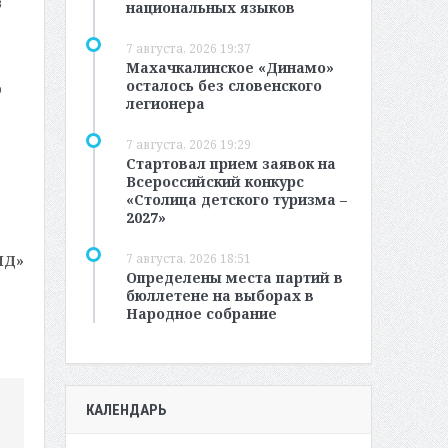
в
национальных языков
7 августа, 2026 19:37
Махачкалинское «Динамо»
осталось без словенского
о
легионера
7 августа, 2026 19:29
Стартовал прием заявок на
Всероссийский конкурс
«Столица детского туризма –
2027»
7 августа, 2026 18:51
МД»
Определены места партий в
бюллетене на выборах в
Народное собрание
КАЛЕНДАРЬ