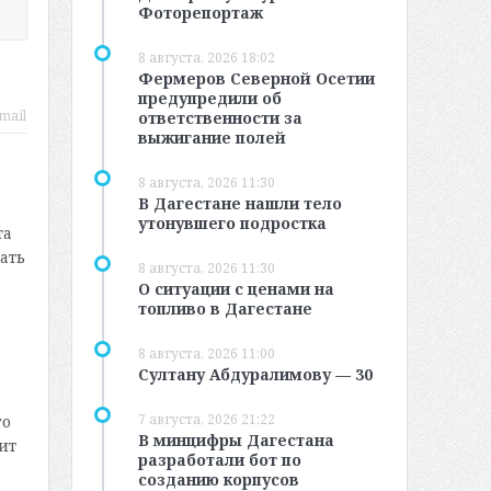
Фоторепортаж
8 августа, 2026 18:02
Фермеров Северной Осетии
предупредили об
mail
ответственности за
выжигание полей
8 августа, 2026 11:30
В Дагестане нашли тело
утонувшего подростка
та
ать
8 августа, 2026 11:30
О ситуации с ценами на
топливо в Дагестане
8 августа, 2026 11:00
Султану Абдуралимову — 30
7 августа, 2026 21:22
го
В минцифры Дагестана
ит
разработали бот по
созданию корпусов