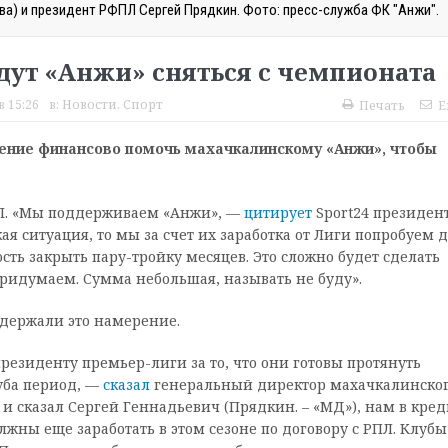
ва) и президент РФПЛ Сергей Прядкин. Фото: пресс-служба ФК "Анжи".
дут «Анжи» сняться с чемпионата
в 15:26
в:
Новости
,
Спорт
Печать
E
шение финансово помочь махачкалинскому «Анжи», чтобы
Л. «Мы поддерживаем «Анжи», —
цитирует
Sport24 президен
я ситуация, то мы за счет их заработка от Лиги попробуем д
сть закрыть пару-тройку месяцев. Это сложно будет сделать
придумаем. Сумма небольшая, называть не буду».
ддержали это намерение.
езиденту премьер-лиги за то, что они готовы протянуть
уба период, —
сказал
генеральный директор махачкалинско
 и сказал Сергей Геннадьевич (Прядкин. – «МД»), нам в кред
лжны еще заработать в этом сезоне по договору с РПЛ. Клубы