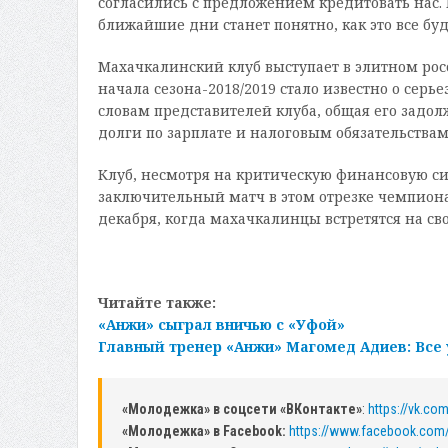
согласились с предложением кредитовать нас. 
ближайшие дни станет понятно, как это все буд
Махачкалинский клуб выступает в элитном ро
начала сезона-2018/2019 стало известно о сер
словам представителей клуба, общая его задолж
долги по зарплате и налоговым обязательствам
Клуб, несмотря на критическую финансовую сит
заключительный матч в этом отрезке чемпиона
декабря, когда махачкалинцы встретятся на сво
Читайте также:
«Анжи» сыграл вничью с «Уфой»
Главный тренер «Анжи» Магомед Адиев: Все 
«Молодежка» в соцсети «ВКонтакте»
:
https://vk.c
«Молодежка» в Facebook:
https://www.facebook.com