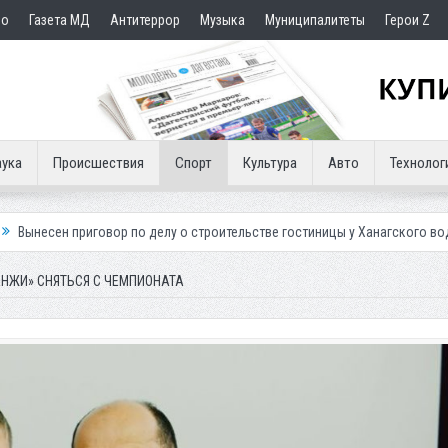
но
Газета МД
Антитеррор
Музыка
Муниципалитеты
Герои Z
ука
Происшествия
Спорт
Культура
Авто
Технолог
по делу о строительстве гостиницы у Ханагского водопада
Власти Ма
АНЖИ» СНЯТЬСЯ С ЧЕМПИОНАТА