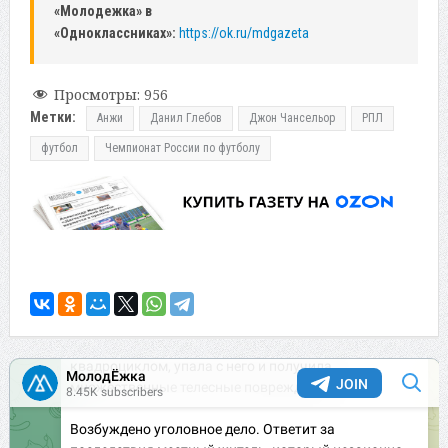
«Молодежка» в
«Одноклассниках»:
https://ok.ru/mdgazeta
Просмотры:
956
Метки:
Анжи
Данил Глебов
Джон Чансельор
РПЛ
футбол
Чемпионат России по футболу