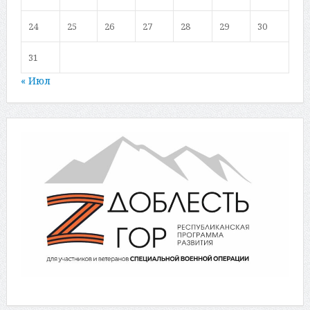
24
25
26
27
28
29
30
31
« Июл