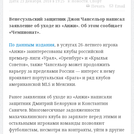
Дата:
23 декабря, 2018 в 19:25
в:
Новости
,
Спорт
Печать
Email
Венесуэльский защитник Джон Чансельор написал
заявление об уходе из «Анжи». Об этом сообщает
«Чемпионат».
По данным издания
, в услугах 26-летнего игрока
«Анжи» заинтересованы клубы российской
премьер-лиги «Урал», «Оренбург» и «Крылья
Советов», также Чансельор может продолжить
карьеру за пределами России — интерес к нему
проявляет португальская «Брага» и ряд клубов
американской MLS и Мексики.
Ранее заявления об уходе из «Анжи» написали
защитник Дмитрий Белоруков и Константин
Савичев. Многомесячные задолженности
махачкалинского клуба по зарплате перед этими и
остальными игроками команды позволяют
футболистам, несмотря на контракты, уйти в другие