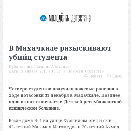
В Махачкале разыскивают
убийц студента
Публикация:
Шамиль Абдуллаев
Дата:
01 января, 2019 в 19:54
в:
Новости
,
Общество
Печать
Email
Четверо студентов получили ножевые ранения в
ходе потасовки 31 декабря в Махачкале. Позднее
один из них скончался в Детской республиканской
клинической больнице.
Возле дома № 1 на улице Хуршилова отец и сын —
42-летний Магомед Магомедов и 20-летний Ахмед