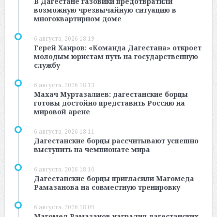
В Дагестане газовики предотвратили
возможную чрезвычайную ситуацию в
многоквартирном доме
6 августа, 2026 18:19
Герей Хаиров: «Команда Дагестана» откроет
молодым юристам путь на государственную
службу
6 августа, 2026 18:13
Махач Муртазалиев: дагестанские борцы
готовы достойно представить Россию на
мировой арене
6 августа, 2026 18:11
Дагестанские борцы рассчитывают успешно
выступить на чемпионате мира
6 августа, 2026 18:10
Дагестанские борцы пригласили Магомеда
Рамазанова на совместную тренировку
6 августа, 2026 18:09
Магомед Рамазанов наградил дагестанских