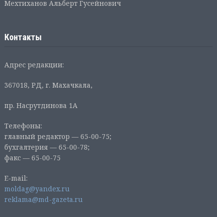
Мехтиханов Альберт Гусейнович
Контакты
Адрес редакции:
367018, РД, г. Махачкала,
пр. Насрутдинова 1А
Телефоны:
главный редактор — 65-00-75;
бухгалтерия — 65-00-78;
факс — 65-00-75
E-mail:
moldag@yandex.ru
reklama@md-gazeta.ru