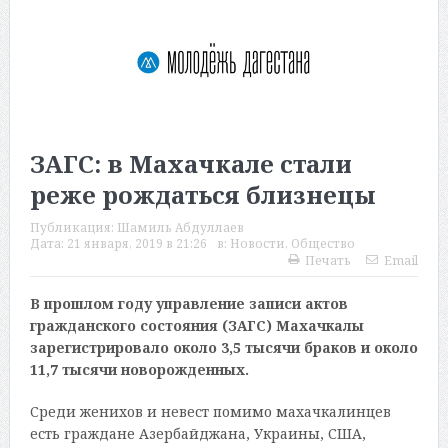
ЗАГС: в Махачкале стали
реже рождаться близнецы
Публикация:
Шамиль Абдуллаев
Дата:
21 января, 2019 в 21:26
в:
Новости
,
Общество
Печать
Email
В прошлом году управление записи актов
гражданского состояния (ЗАГС) Махачкалы
зарегистрировало около 3,5 тысячи браков и около
11,7 тысячи новорожденных.
Среди женихов и невест помимо махачкалинцев
есть граждане Азербайджана, Украины, США,