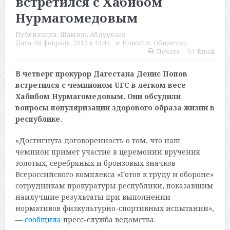
встретился с Хабибом
Нурмагомедовым
Публикация:
Шамиль Абдуллаев
Дата:
08 февраля, 2019 в 10:44
в:
Новости
,
Общество
Печать
Email
В четверг прокурор Дагестана Денис Попов
встретился с чемпионом UFC в легком весе
Хабибом Нурмагомедовым. Они обсудили
вопросы популяризации здорового образа жизни в
республике.
«Достигнута договоренность о том, что наш
чемпион примет участие в церемонии вручения
золотых, серебряных и бронзовых значков
Всероссийского комплекса «Готов к труду и обороне»
сотрудникам прокуратуры республики, показавшим
наилучшие результаты при выполнении
нормативов физкультурно-спортивных испытаний»,
—
сообщила
пресс-служба ведомства.