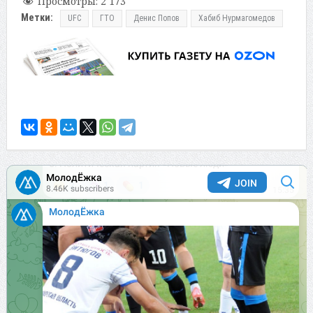
Просмотры:
2 173
Метки:
UFC
ГТО
Денис Попов
Хабиб Нурмагомедов