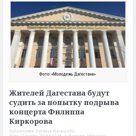
Фото: «Молодежь Дагестана».
Жителей Дагестана будут
судить за попытку подрыва
концерта Филиппа
Киркорова
Публикация:
Наталья Шкандыба
Дата:
12 марта, 2019 в 12:24
в:
Новости
,
Общество