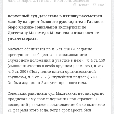
Дата:
15 марта, 2019 в 22:32
в:
Новости
,
Общество
Печать
Email
Верховный суд Дагестана в пятницу рассмотрел
жалобу на арест бывшего руководителя Главного
бюро медико-социальной экспертизы по
Дагестану Магомеда Махачева и отказался ее
удовлетворить.
Махачев обвиняется по ч. 3 ст. 210 («Создание
преступного сообщества с использованием
служебного положения и участие в нем»), ч. 4 ст. 159
(«Мошенничество в особо крупном размере»), п. «а»
ч. 5 ст. 290 («Получение взятки организованной
группой»), ч. 1 ст. 292 («Служебный подлог») УК РФ.
Он был задержан 2 августа прошлого года.
Советский районный суд Махачкалы неоднократно
продлевал ему срок содержания под стражей. В
последний раз такое постановление было вынесено
21 февраля этого года, когда срок ареста был