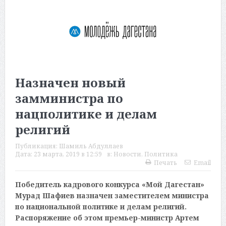
Назначен новый
замминистра по
нацполитике и делам
религий
Публикация:
Шамиль Абдуллаев
Дата:
23 марта, 2019 в 12:59
в:
Новости
,
Политика
Печать
Email
Победитель кадрового конкурса «Мой Дагестан»
Мурад Шафиев назначен заместителем министра
по национальной политике и делам религий.
Распоряжение об этом премьер-министр Артем