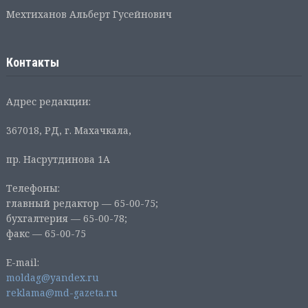
Мехтиханов Альберт Гусейнович
Контакты
Адрес редакции:
367018, РД, г. Махачкала,
пр. Насрутдинова 1А
Телефоны:
главный редактор — 65-00-75;
бухгалтерия — 65-00-78;
факс — 65-00-75
E-mail:
moldag@yandex.ru
reklama@md-gazeta.ru