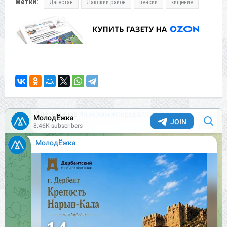
Метки:
Дагестан
Лакский район
пенсии
хищение