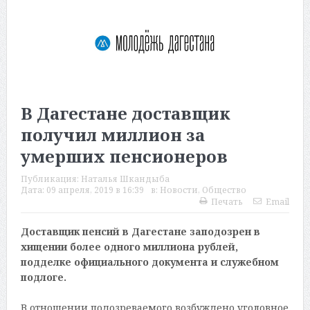
В Дагестане доставщик
получил миллион за
умерших пенсионеров
Публикация:
Наталья Шкандыба
Дата:
09 апреля, 2019 в 16:39
в:
Новости
,
Общество
Печать
Email
Доставщик пенсий в Дагестане заподозрен в
хищении более одного миллиона рублей,
подделке официального документа и служебном
подлоге.
В отношении подозреваемого возбуждено уголовное