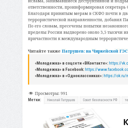
ислама, занимавшиеся деструктивной и подрыв
ответственности, проинформировал секретарь С
Благодаря принятым мерам в СКФО почти в два 
террористической направленности, добавил Па
По его словам, пресечены попытки незаконного
пределы России выдворено около 3,5 тысячи и
причастности к международным террористиче
Читайте также
Патрушев: на Чиркейской ГЭ
«
Молодежка» в соцсети «ВКонтакте»:
https://v
«
Молодежка» в Facebook:
https://www.facebook.
«
Молодежка» в «Одноклассниках»:
https://ok.ru
Просмотры:
991
Метки:
Николай Патрушев
Совет безопасности РФ
т