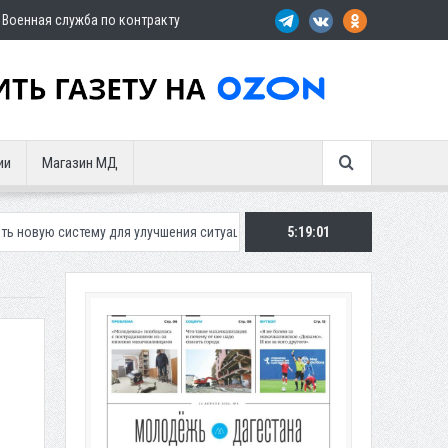
Военная служба по контракту
ии
Магазин МД
у для улучшения ситуации с парковками
Махачкалинское «Динамо» п
5:19:03