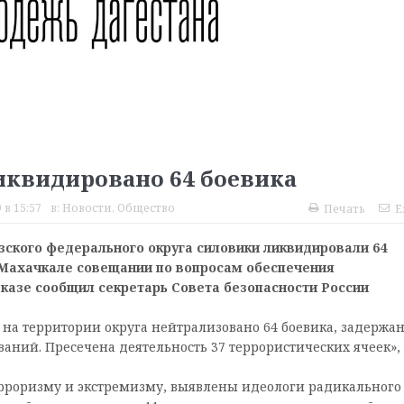
ликвидировано 64 боевика
 в 15:57
в:
Новости
,
Общество
Печать
E
зского федерального округа силовики ликвидировали 64
 Махачкале совещании по вопросам обеспечения
казе сообщил секретарь Совета безопасности России
на территории округа нейтрализовано 64 боевика, задержа
аний. Пресечена деятельность 37 террористических ячеек»,
рроризму и экстремизму, выявлены идеологи радикального