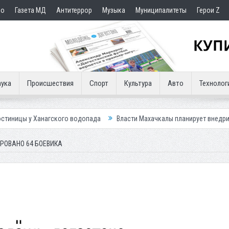
но
Газета МД
Антитеррор
Музыка
Муниципалитеты
Герои Z
ука
Происшествия
Спорт
Культура
Авто
Технолог
агского водопада
Власти Махачкалы планирует внедрить новую систем
ИРОВАНО 64 БОЕВИКА