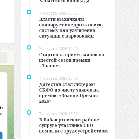
Ханагского водопада
7 августа, 2026 16:55
Власти Махачкалы
планирует внедрить новую
систему для улучшения
ситуации с парковками
7 августа, 2026 16:45
Стартовал прием заявок на
шестой сезон премии
«Знание»
7 августа, 2026 16:43
Дагестан стал лидером
СКФО по числу заявок на
премию «Знание.Премия –
2026»
7 августа, 2026 16:32
В Бабаюртовском районе
супруге участника СВО
помогли с трудоустройством