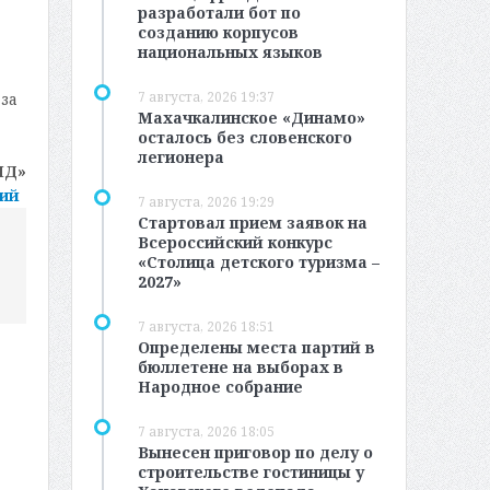
разработали бот по
созданию корпусов
национальных языков
7 августа, 2026 19:37
за
Махачкалинское «Динамо»
осталось без словенского
легионера
МД»
ций
7 августа, 2026 19:29
Стартовал прием заявок на
Всероссийский конкурс
«Столица детского туризма –
2027»
7 августа, 2026 18:51
Определены места партий в
бюллетене на выборах в
Народное собрание
7 августа, 2026 18:05
Вынесен приговор по делу о
строительстве гостиницы у