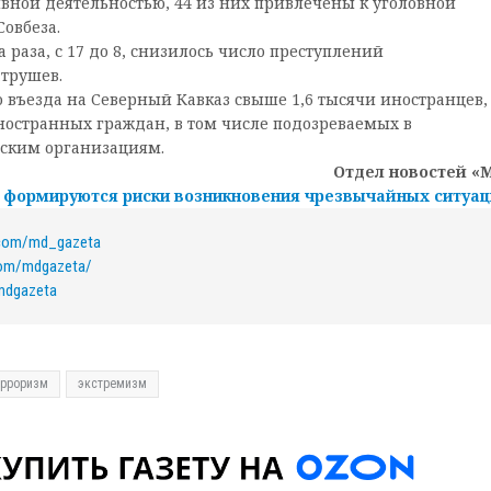
ной деятельностью, 44 из них привлечены к уголовной
овбеза.
раза, с 17 до 8, снизилось число преступлений
трушев.
 въезда на Северный Кавказ свыше 1,6 тысячи иностранцев, 
ностранных граждан, в том числе подозреваемых в
ским организациям.
Отдел новостей «
С формируются риски возникновения чрезвычайных ситуа
k.com/md_gazeta
com/mdgazeta/
/mdgazeta
ерроризм
экстремизм