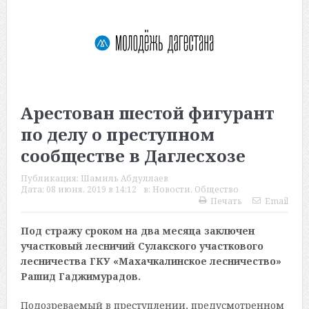
Арестован шестой фигурант
по делу о преступном
сообществе в Даглесхозе
Публикация:
Шамиль Абдуллаев
Дата:
08 июня, 2019 в 14:12
в:
Новости
,
Общество
Печать
Email
Под стражу сроком на два месяца заключен
участковый лесничий Сулакского участкового
лесничества ГКУ «Махачкалинское лесничество»
Рашид Гаджимурадов.
Подозреваемый в преступлении, предусмотренном