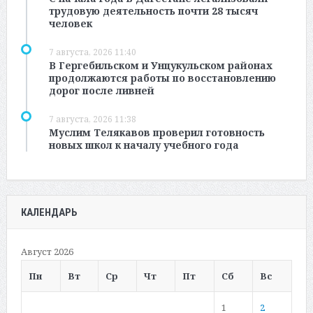
трудовую деятельность почти 28 тысяч
человек
7 августа, 2026 11:40
В Гергебильском и Унцукульском районах
продолжаются работы по восстановлению
дорог после ливней
7 августа, 2026 11:38
Муслим Телякавов проверил готовность
новых школ к началу учебного года
КАЛЕНДАРЬ
Август 2026
Пн
Вт
Ср
Чт
Пт
Сб
Вс
1
2