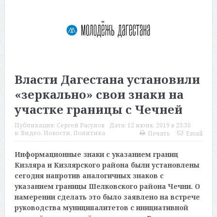
Власти Дагестана установили
«зеркально» свои знаки на
участке границы с Чечней
Публикация:
Сергей Расулов
Дата:
12 июня, 2019 в 23:30
в:
Видео
,
Новости
,
Политика
Печать
Email
Информационные знаки с указанием границ
Кизляра и Кизлярского района были установлены
сегодня напротив аналогичных знаков с
указанием границы Шелковского района Чечни. О
намерении сделать это было заявлено на встрече
руководства муниципалитетов с инициативной