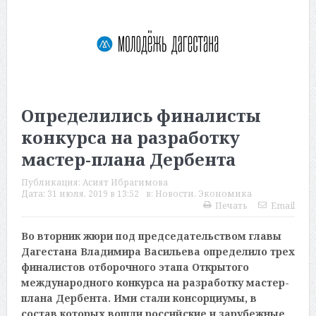
Определились финалисты
конкурса на разработку
мастер-плана Дербента
Публикация:
Асият Ибрагимова
Дата:
31 июля, 2019 в 13:52
в:
Новости
,
Экономика
Печать
Email
Во вторник жюри под председательством главы
Дагестана Владимира Васильева определило трех
финалистов отборочного этапа Открытого
международного конкурса на разработку мастер-
плана Дербента. Ими стали консорциумы, в
состав которых вошли российские и зарубежные