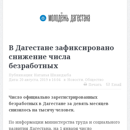
В Дагестане зафиксировано
снижение числа
безработных
Публикация:
Наталья Шкандыба
Дата:
20 августа, 2019 в 16:04
в:
Новости
,
Общество
Печать
Email
Число официально зарегистрированных
безработных в Дагестане за девять месяцев
снизилось на тысячу человек.
По информации министерства труда и социального
развития Дагестана, на 1 января число