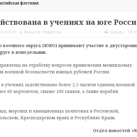
аспийская флотилия.
йствована в учениях на юге Росс
19 в 12:42
в:
Новости
,
Общество
Печать
E
 военного округа (ЮВО) принимают участие в двусторонн
руге в понедельник.
правлены на отработку вопросов применения межвидовых
ия военной безопасности южных рубежей России.
в учениях задействовано более 2,5 тысячи единиц военной
ее 60 вертолетов, свыше 100 танков, а также корабли
вых, морских и авиационных полигонах в Ростовской,
польском, Краснодарском краях и Республике Крым.
Отдел новостей «