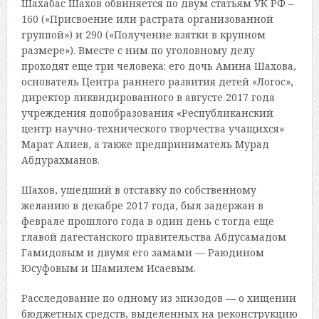
Шахабас Шахов обвиняется по двум статьям УК РФ –
160 («Присвоение или растрата организованной
группой») и 290 («Получение взятки в крупном
размере»). Вместе с ним по уголовному делу
проходят еще три человека: его дочь Амина Шахова,
основатель Центра раннего развития детей «Логос»,
директор ликвидированного в августе 2017 года
учреждения допобразования «Республиканский
центр научно-технического творчества учащихся»
Марат Алиев, а также предприниматель Мурад
Абдурахманов.
Шахов, ушедший в отставку по собственному
желанию в декабре 2017 года, был задержан в
феврале прошлого года в один день с тогда еще
главой дагестанского правительства Абдусамадом
Гамидовым и двумя его замами — Раюдином
Юсуфовым и Шамилем Исаевым.
Расследование по одному из эпизодов — о хищении
бюджетных средств, выделенных на реконструкцию