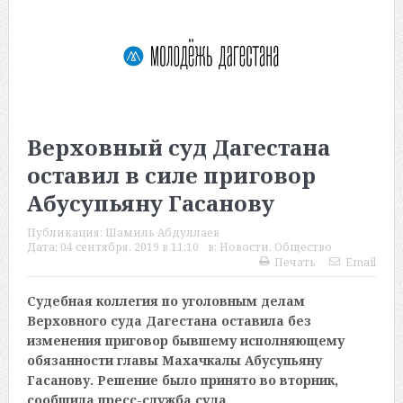
Верховный суд Дагестана
оставил в силе приговор
Абусупьяну Гасанову
Публикация:
Шамиль Абдуллаев
Дата:
04 сентября, 2019 в 11:10
в:
Новости
,
Общество
Печать
Email
Судебная коллегия по уголовным делам
Верховного суда Дагестана оставила без
изменения приговор бывшему исполняющему
обязанности главы Махачкалы Абусупьяну
Гасанову. Решение было принято во вторник,
сообщила пресс-служба суда.