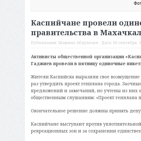
Фот
Каспийчане провели один
правительства в Махачкал
Публикация:
Шамиль Абдуллаев
Дата:
06 сентября, 2
Активисты общественной организации «Каспи
Гаджиев провели в пятницу одиночные пикеты
Жители Каспийска выразили свое возмущение 
раз утвердить проект генплана города. Заочны
предложений и замечаний, но учтены из них о
общественным слушаниям: «Проект генплана п
Окончательное решение должны принять депут
Каспийчане выступают против уплотнительной
рекреационных зон и за сохранении единствен