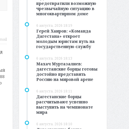
предотвратили возможную
чрезвычайную ситуацию в
многоквартирном доме
6 августа, 2026 18:19
Герей Хаиров: «Команда
Дагестана» откроет
mail
молодым юристам путь на
государственную службу
ед
6 августа, 2026 18:13
Махач Муртазалиев:
дагестанские борцы готовы
тый
достойно представить
88
Россию на мировой арене
о
6 августа, 2026 18:11
Дагестанские борцы
рассчитывают успешно
выступить на чемпионате
мира
6 августа, 2026 18:10