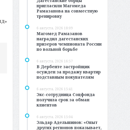
Дагестанские борцы
пригласили Магомеда
Рамазанова на совместную
тренировку
МД»
6 августа, 2026 18:09
Магомед Рамазанов
наградил дагестанских
призеров чемпионата России
по вольной борьбе
6 августа, 2026 16:57
В Дербенте застройщик
осужден за продажу квартир
подставным покупателям
6 августа, 2026 15:41
Экс-сотрудница Соцфонда
получила срок за обман
клиентов
6 августа, 2026 15:04
Эльдар Адельшинов: «Опыт
других регионов показывает,