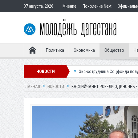
07 августа, 2026
Мнение
Поколение Next
Официаль
Политика
Экономика
Общество
На
ным покупателям
НОВОСТИ
Экс-сотрудница Соцфонда получила срок за обман 
ГЛАВНАЯ
НОВОСТИ
КАСПИЙЧАНЕ ПРОВЕЛИ ОДИНОЧНЫЕ 