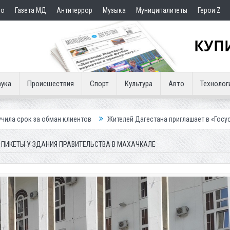
но
Газета МД
Антитеррор
Музыка
Муниципалитеты
Герои Z
ука
Происшествия
Спорт
Культура
Авто
Технолог
клиентов
Жителей Дагестана приглашает в «Госуслуги Дом»
Прис
ПИКЕТЫ У ЗДАНИЯ ПРАВИТЕЛЬСТВА В МАХАЧКАЛЕ