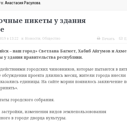
о: Анастасия Расулова.
очные пикеты у здания
е
019 в 13:22
в:
Новости
,
Общество
Печать
E
йск – наш город» Светлана Багмет, Хабиб Айгумов и Ахм
 у здания правительства республики.
действиями городских чиновников, которые пытаются в пя
е обсуждения проекта длились месяц, жители города внесли 
казались единицы. На сайте мэрии появилось заключение п
ринять».
аты городского собрания.
 застройки, изменения видов землепользовования
ного в городе дворца культуры.