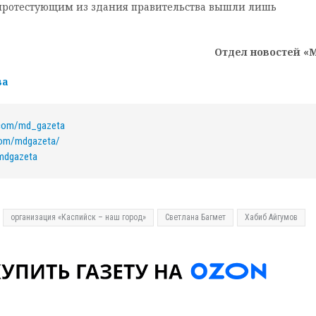
к протестующим из здания правительства вышли лишь
Отдел новостей «
ва
.com/md_gazeta
com/mdgazeta/
/mdgazeta
организация «Каспийск – наш город»
Светлана Багмет
Хабиб Айгумов