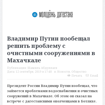
Владимир Путин пообещал
решить проблему с
очистными сооружениями в
Махачкале
Публикация:
Шамиль Абдуллаев
Дата:
12 сентября, 2019 в 17:48
в:
Новости
,
Общество
Печать
Email
Президент России Владимир Путин пообещал, что
займется проблемами водоснабжения и очистных
сооружений в Махачкале. Об этом он сказал на
встрече с дагестанскими ополченцами в Ботлихе.