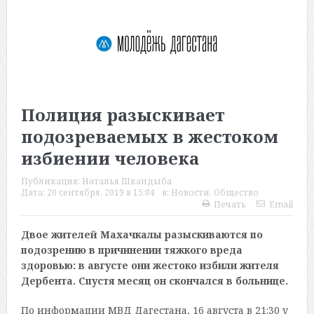
Полиция разыскивает
подозреваемых в жестоком
избиении человека
Публикация:
Наталья Шкандыба
Дата:
20 сентября, 2019 в 15:04
в:
Новости
,
Общество
Печать
Email
Двое жителей Махачкалы разыскиваются по
подозрению в причинении тяжкого вреда
здоровью: в августе они жестоко избили жителя
Дербента. Спустя месяц он скончался в больнице.
По информации МВД Дагестана, 16 августа в 21:30 у