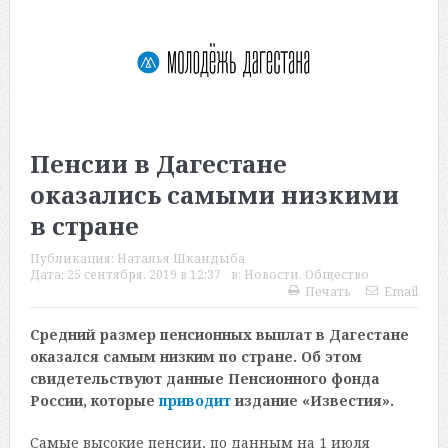
Пенсии в Дагестане
оказались самыми низкими
в стране
Публикация:
Наталья Шкандыба
Дата:
25 сентября, 2019 в 12:37
в:
Новости
,
Общество
Печать
Email
Средний размер пенсионных выплат в Дагестане
оказался самым низким по стране. Об этом
свидетельствуют данные Пенсионного фонда
России, которые
приводит
издание «Известия».
Самые высокие пенсии, по данным на 1 июля