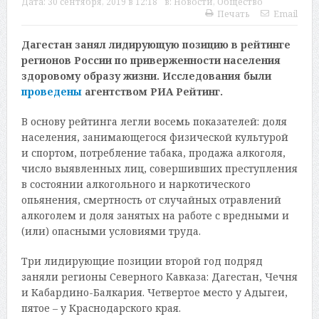
Дата:
30 сентября, 2019 в 12:18
в:
Новости
,
Общество
Печать
Email
Дагестан занял лидирующую позицию в рейтинге
регионов России по приверженности населения
здоровому образу жизни. Исследования были
проведены
агентством РИА Рейтинг.
В основу рейтинга легли восемь показателей: доля
населения, занимающегося физической культурой
и спортом, потребление табака, продажа алкоголя,
число выявленных лиц, совершивших преступления
в состоянии алкогольного и наркотического
опьянения, смертность от случайных отравлений
алкоголем и доля занятых на работе с вредными и
(или) опасными условиями труда.
Три лидирующие позиции второй год подряд
заняли регионы Северного Кавказа: Дагестан, Чечня
и Кабардино-Балкария. Четвертое место у Адыгеи,
пятое – у Краснодарского края.