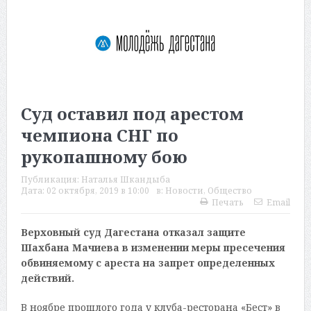
Суд оставил под арестом
чемпиона СНГ по
рукопашному бою
Публикация:
Наталья Шкандыба
Дата:
02 октября, 2019 в 10:00
в:
Новости
,
Общество
Печать
Email
Верховный суд Дагестана отказал защите
Шахбана Мачиева в изменении меры пресечения
обвиняемому с ареста на запрет определенных
действий.
В ноябре прошлого года у клуба-ресторана «Бест» в