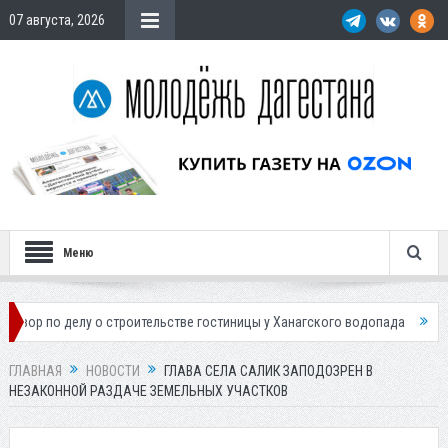
07 августа, 2026
Меню
елу о строительстве гостиницы у Ханагского водопада
Власти Махач
ГЛАВНАЯ
НОВОСТИ
ГЛАВА СЕЛА САЛИК ЗАПОДОЗРЕН В
НЕЗАКОННОЙ РАЗДАЧЕ ЗЕМЕЛЬНЫХ УЧАСТКОВ