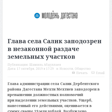
Глава села Салик заподозрен
в незаконной раздаче
земельных участков
Публикация:
Шамиль Абдуллаев
Дата:
17 октября, 2019 в 17:29
в:
Новости
,
Общество
Печать
Email
Глава администрации села Салик Дербентского
района Дагестана Мехти Мехтиев заподозрен в
превышении должностных полномочий
при выделении земельных участков. Ущерб,
нанесенный его действиями, оценивается в
сумму свыше 19 млн рублей. Возбуждено