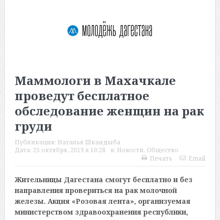
Маммологи в Махачкале
проведут бесплатное
обследование женщин на рак
груди
Публикация:
Наталья Шкандыба
Дата:
25 октября, 2019 в 10:28
в:
Новости
,
Общество
Печать
Email
Жительницы Дагестана смогут бесплатно и без
направления провериться на рак молочной
железы. Акция «Розовая лента», организуемая
министерством здравоохранения республики,