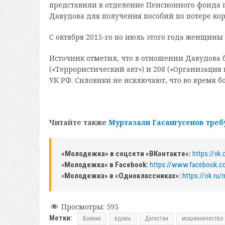
представили в отделение Пенсионного фонда 
Давудова для получения пособий по потере ко
С октября 2015-го по июль этого года женщины
Источник отметил, что в отношении Давудова 
(«Террористический акт») и 208 («Организаци
УК РФ. Силовики не исключают, что во время б
Читайте также
Муртазали Гасангусенов тре
«Молодежка» в соцсети «ВКонтакте»:
https://v
«
Молодежка» в Facebook:
https://www.facebook.
«
Молодежка» в «Одноклассниках»:
https://ok.ru
Просмотры:
595
Метки:
Боевик
вдовы
Дагестан
мошенничество