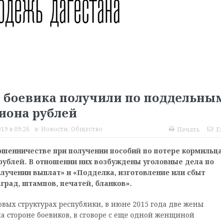
 боевика получили по поддельны
иона рублей
19 в 09:26
в:
Новости
,
Общество
Печать
E
шенничестве при получении пособий по потере кормильц
ублей. В отношении них возбуждены уголовные дела по
лучении выплат» и «Подделка, изготовление или сбыт
рад, штампов, печатей, бланков».
ых структурах республики, в июне 2015 года две жены
 стороне боевиков, в сговоре с еще одной женщиной