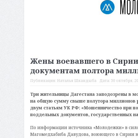
Жены воевавшего в Сирии
документам полтора милл
Публикация:
Наталья Шкандыба
Дата:
30 октября, 20
Три жительницы Дагестана заподозрены в мо
на общую сумму свыше полутора миллионов р
двум статьям УК РФ: «Мошенничество при по
поддельных документов, государственных наг
По информации источника «Молодежки» в силов
Магомедхабиба Давудова, воюющего в Сирии на