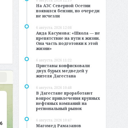
6 августа, 2026 12:19
На АЗС Северной Осетии
появился бензин, но очереди
не исчезли
6 августа, 2026 12:08
Аида Касумова: «Школа — не
препятствие на пути к жизни.
Она часть подготовки к этой
жизни»
6 августа, 2026 11:22
Приставы конфисковали
двух бурых медведей у
жителя Дагестана
6 августа, 2026 10:48
В Дагестане проработают
вопрос привлечения крупных
нефтяных компаний на
региональный рынок
6 августа, 2026 10:47
Магомед Рамазанов