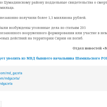
по Цумадинскому району поддельные свидетельства о смер
рмильца.
 незаконно получили более 1,5 миллиона рублей.
были возбуждены уголовные дела по статьям 205
я незаконного вооруженного формирования или участие в нем
оевых действий на территории Сирии он погиб.
Отдел новостей «
бует уволить из МВД бывшего начальника Шамильского Р
k.com/md_gazeta
com/mdgazeta/
/mdgazeta