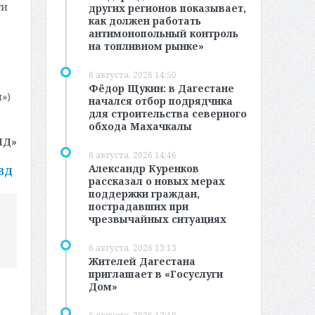
ти
других регионов показывает,
как должен работать
антимонопольный контроль
на топливном рынке»
6 августа, 2026 14:50
Фёдор Щукин: в Дагестане
»)
начался отбор подрядчика
для строительства северного
обхода Махачкалы
МД»
6 августа, 2026 14:46
Александр Куренков
ОВД
рассказал о новых мерах
поддержки граждан,
пострадавших при
чрезвычайных ситуациях
6 августа, 2026 13:13
Жителей Дагестана
приглашает в «Госуслуги
Дом»