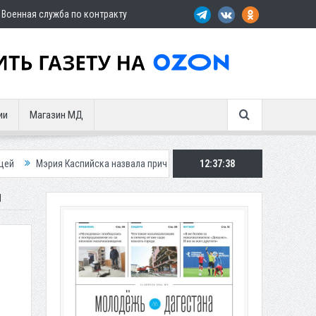
Военная служба по контракту
ии
Магазин МД
спийска назвала причину невывоза мусора в городе
12:37:39
Вынесен приговор
Й