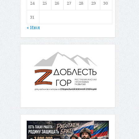
24
25
26
27
28
29
30
31
« Июл