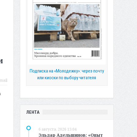
м
Подписка на «Молодежку»: через почту
или киоски по выбору читателя
mail
а
ЛЕНТА
6 августа, 2026 15:04
Эльдар Адельшинов: «Опыт