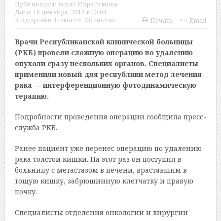
Публикация:
Асият Ибрагимова
Дата:
18 декабря, 2019 в 13:04
в:
Здоровье
,
Новости
,
Общество
Печать
Email
Врачи Республиканской клинической больницы
(РКБ) провели сложную операцию по удалению
опухоли сразу нескольких органов. Специалисты
применили новый для республики метод лечения
рака — интерференционную фотодинамическую
терапию.
Подробности проведения операции сообщила пресс-
служба РКБ.
Ранее пациент уже перенес операцию по удалению
рака толстой кишки. На этот раз он поступил в
больницу с метастазом в печени, враставшим в
тощую кишку, забрюшинную клетчатку и правую
почку.
Специалисты отделения онкологии и хирургии