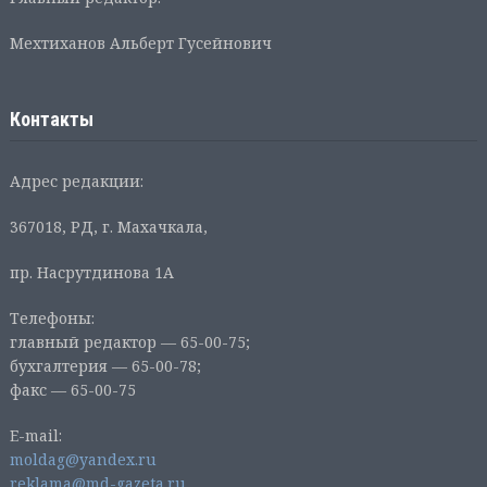
Мехтиханов Альберт Гусейнович
Контакты
Адрес редакции:
367018, РД, г. Махачкала,
пр. Насрутдинова 1А
Телефоны:
главный редактор — 65-00-75;
бухгалтерия — 65-00-78;
факс — 65-00-75
E-mail:
moldag@yandex.ru
reklama@md-gazeta.ru