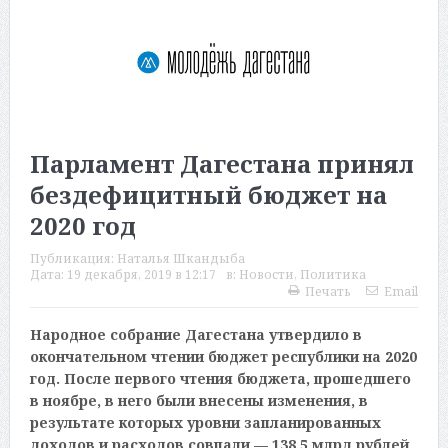
Парламент Дагестана принял
бездефицитный бюджет на
2020 год
Публикация:
Наталья Шкандыба
Дата:
19 декабря, 2019 в 12:17
в:
Новости
,
Политика
Печать
Email
Народное собрание Дагестана утвердило в
окончательном чтении бюджет республики на 2020
год. После первого чтения бюджета, прошедшего
в ноябре, в него были внесены изменения, в
результате которых уровни запланированных
доходов и расходов совпали — 138,5 млрд рублей,