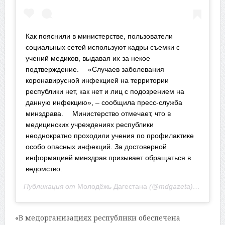
Как пояснили в министерстве, пользователи
социальных сетей используют кадры съемки с
учений медиков, выдавая их за некое
подтверждение. ⠀ «Случаев заболевания
коронавирусной инфекцией на территории
республики нет, как нет и лиц с подозрением на
данную инфекцию», – сообщила пресс-служба
минздрава. ⠀ Министерство отмечает, что в
медицинских учреждениях республики
неоднократно проходили учения по профилактике
особо опасных инфекций. За достоверной
информацией минздрав призывает обращаться в
ведомство.
Публикация от
Молодёжь Дагестана
(@mdgazeta)
3 Мар 20
«В медорганизациях республики обеспечена