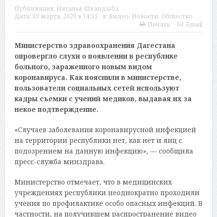
Публикация:
Наталья Шкандыба
Дата:
03 марта, 2020 в 14:55
в:
Видео
,
Новости
,
Общество
Печать
Email
Министерство здравоохранения Дагестана
опровергло слухи о появлении в республике
больного, зараженного новым видом
коронавируса. Как пояснили в министерстве,
пользователи социальных сетей используют
кадры съемки с учений медиков, выдавая их за
некое подтверждение.
«Случаев заболевания коронавирусной инфекцией
на территории республики нет, как нет и лиц с
подозрением на данную инфекцию», — сообщила
пресс-служба минздрава.
Министерство отмечает, что в медицинских
учреждениях республики неоднократно проходили
учения по профилактике особо опасных инфекций. В
частности, на получившем распространение видео