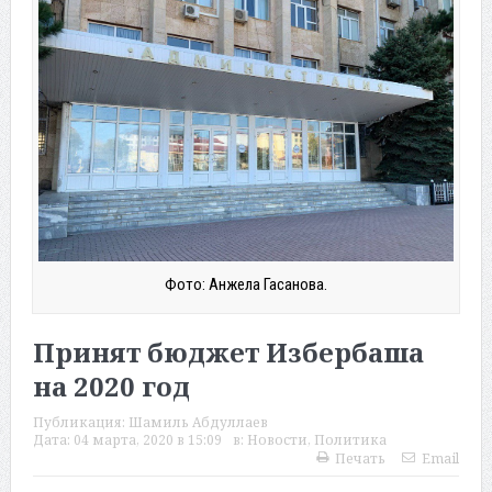
Фото: Анжела Гасанова.
Принят бюджет Избербаша
на 2020 год
Публикация:
Шамиль Абдуллаев
Дата:
04 марта, 2020 в 15:09
в:
Новости
,
Политика
Печать
Email