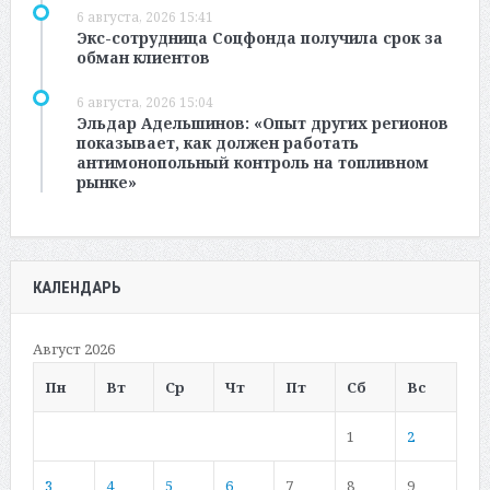
6 августа, 2026 15:41
Экс-сотрудница Соцфонда получила срок за
обман клиентов
6 августа, 2026 15:04
Эльдар Адельшинов: «Опыт других регионов
показывает, как должен работать
антимонопольный контроль на топливном
рынке»
КАЛЕНДАРЬ
Август 2026
Пн
Вт
Ср
Чт
Пт
Сб
Вс
1
2
3
4
5
6
7
8
9