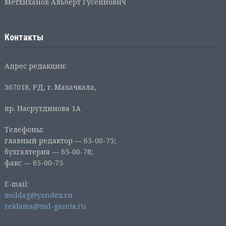
Метхиханов Альберт Гусейнович
Контакты
Адрес редакции:
367018, РД, г. Махачкала,
пр. Насрутдинова 1А
Телефоны:
главный редактор — 65-00-75;
бухгалтерия — 65-00-78;
факс — 65-00-75
E-mail:
moldag@yandex.ru
reklama@md-gazeta.ru