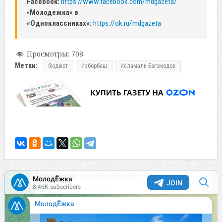
Facebook:
https://www.facebook.com/mdgazeta/
«
Молодежка» в
«Одноклассниках»:
https://ok.ru/mdgazeta
Просмотры:
708
Метки:
бюджет
Избербаш
Исламали Багомедов