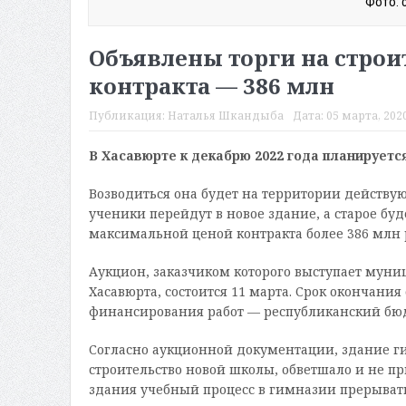
Фото: с
Объявлены торги на строи
контракта — 386 млн
Публикация:
Наталья Шкандыба
Дата:
05 марта, 2020
В Хасавюрте к декабрю 2022 года планируется
Возводиться она будет на территории действу
ученики перейдут в новое здание, а старое буд
максимальной ценой контракта более 386 млн 
Аукцион, заказчиком которого выступает мун
Хасавюрта, состоится 11 марта. Срок окончания
финансирования работ — республиканский бю
Согласно аукционной документации, здание ги
строительство новой школы, обветшало и не пр
здания учебный процесс в гимназии прерывать