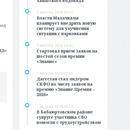
Ханагского водопада
7 августа, 2026 16:55
Власти Махачкалы
планирует внедрить новую
иод
систему для улучшения
ситуации с парковками
7 августа, 2026 16:45
МД»
Стартовал прием заявок на
шестой сезон премии
«Знание»
7 августа, 2026 16:43
Дагестан стал лидером
СКФО по числу заявок на
премию «Знание.Премия –
2026»
7 августа, 2026 16:32
В Бабаюртовском районе
супруге участника СВО
помогли с трудоустройством