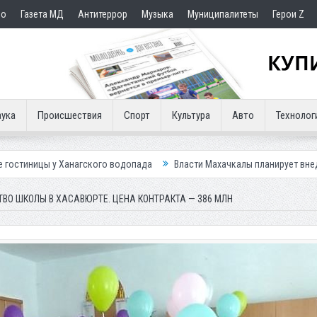
но
Газета МД
Антитеррор
Музыка
Муниципалитеты
Герои Z
ука
Происшествия
Спорт
Культура
Авто
Технолог
агского водопада
Власти Махачкалы планирует внедрить новую систе
ВО ШКОЛЫ В ХАСАВЮРТЕ. ЦЕНА КОНТРАКТА — 386 МЛН