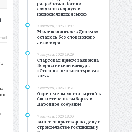
разработали бот по
созданию корпусов
национальных языков
а
7 августа, 2026 19:37
Махачкалинское «Динамо»
осталось без словенского
mail
легионера
7 августа, 2026 19:29
Стартовал прием заявок на
ва
Всероссийский конкурс
«Столица детского туризма –
2027»
7 августа, 2026 18:51
а»
Определены места партий в
ник
бюллетене на выборах в
Народное собрание
о
7 августа, 2026 18:05
Вынесен приговор по делу о
строительстве гостиницы у