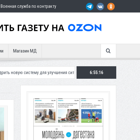
Военная служба по контракту
ии
Магазин МД
му для улучшения ситуации с парковками
Махачкалинское «Динамо» п
6:55:18