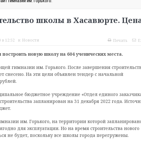
айт гимназии им. Горького.
тельство школы в Хасавюрте. Цен
 в 12:52
в:
Новости
Печать
E
 построить новую школу на 604 ученических места.
ющей гимназии им. Горького. После завершения строительст
ет снесено. На эти цели объявлен тендер с начальной
рублей.
иципальное бюджетное учреждение «Отдел единого заказчик
 строительства запланирован на 31 декабря 2022 года. Источ
джет.
мназии им. Горького, на территории которой запланирован
игодно для эксплуатации. Но на время строительства нового
ся не будет, поскольку все школы города перегружены.