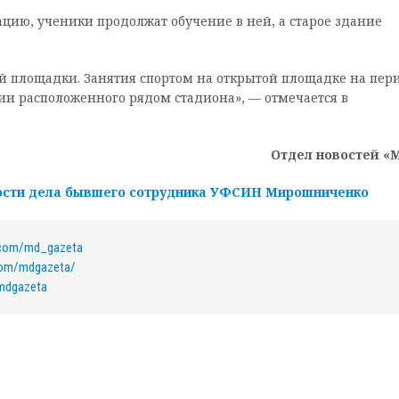
тацию, ученики продолжат обучение в ней, а старое здание
ой площадки. Занятия спортом на открытой площадке на пер
ии расположенного рядом стадиона», — отмечается в
Отдел новостей «
ости дела бывшего сотрудника УФСИН Мирошниченко
k.com/md_gazeta
com/mdgazeta/
/mdgazeta