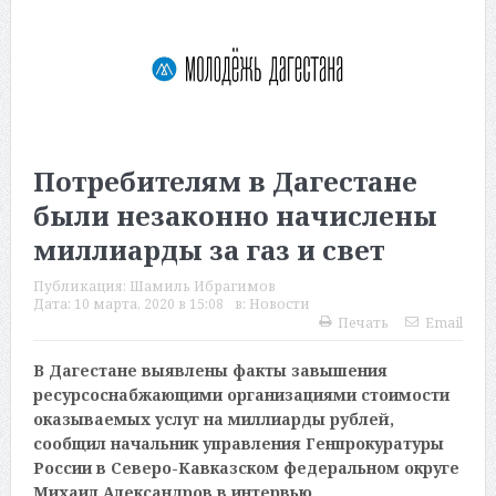
Потребителям в Дагестане
были незаконно начислены
миллиарды за газ и свет
Публикация:
Шамиль Ибрагимов
Дата:
10 марта, 2020 в 15:08
в:
Новости
Печать
Email
В Дагестане выявлены факты завышения
ресурсоснабжающими организациями стоимости
оказываемых услуг на миллиарды рублей,
сообщил начальник управления Генпрокуратуры
России в Северо-Кавказском федеральном округе
Михаил Александров в интервью