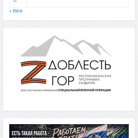
31
« Июл