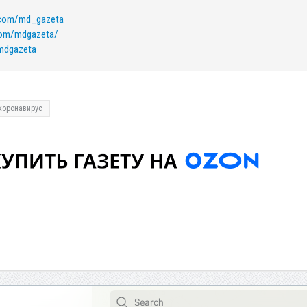
k.com/md_gazeta
com/mdgazeta/
/mdgazeta
коронавирус