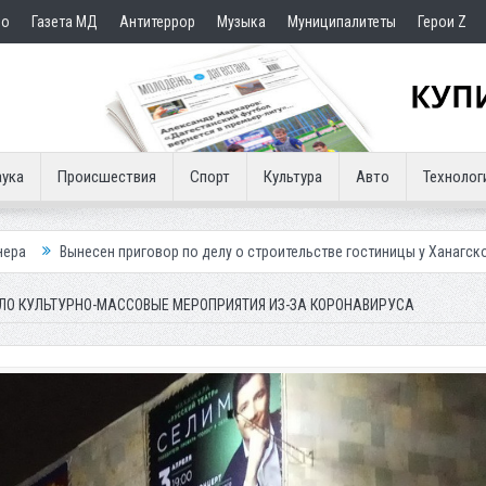
но
Газета МД
Антитеррор
Музыка
Муниципалитеты
Герои Z
ука
Происшествия
Спорт
Культура
Авто
Технолог
риговор по делу о строительстве гостиницы у Ханагского водопада
ЛО КУЛЬТУРНО-МАССОВЫЕ МЕРОПРИЯТИЯ ИЗ-ЗА КОРОНАВИРУСА