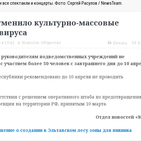
 все спектакли и концерты. Фото: Сергей Расулов / NewsTeam.
тменило культурно-массовые
вируса
 в 19:42
в:
Новости
,
Общество
Печать
E
о руководителям подведомственных учреждений не
 участием более 50 человек с завтрашнего дня до 10 апре
еспублики рекомендовано до 10 апреля не проводить
етствии с решением оперативного штаба по предотвращени
екции на территории РФ, принятым 10 марта.
Отдел новостей «
ение о создании в Эльтавском лесу зоны для пикника