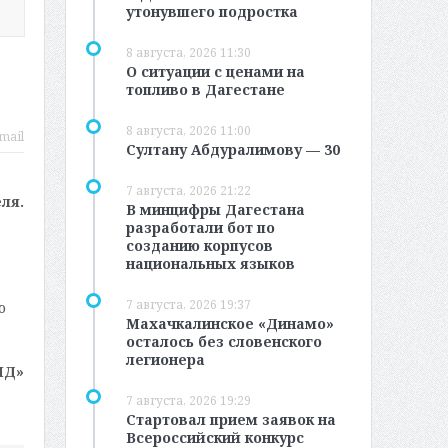
утонувшего подростка
8 августа, 2026 11:30
О ситуации с ценами на
топливо в Дагестане
8 августа, 2026 11:00
mail
Султану Абдуралимову — 30
7 августа, 2026 21:22
ля.
В минцифры Дагестана
разработали бот по
созданию корпусов
национальных языков
7 августа, 2026 19:37
ю
Махачкалинское «Динамо»
осталось без словенского
легионера
МД»
7 августа, 2026 19:29
Стартовал прием заявок на
Всероссийский конкурс