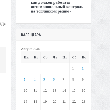
как должен работать
антимонопольный контроль
на топливном рынке»
МД»
КАЛЕНДАРЬ
Август 2026
Пн
Вт
Ср
Чт
Пт
Сб
Вс
1
2
3
4
5
6
7
8
9
10
11
12
13
14
15
16
17
18
19
20
21
22
23