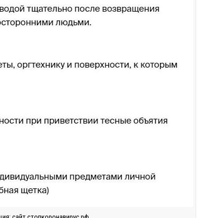
ия: сайт стопкоронавирус.рф.