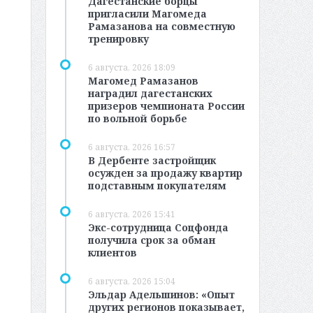
Дагестанские борцы
пригласили Магомеда
Рамазанова на совместную
тренировку
6 августа, 2026 18:09
Магомед Рамазанов
наградил дагестанских
призеров чемпионата России
по вольной борьбе
6 августа, 2026 16:57
В Дербенте застройщик
осужден за продажу квартир
подставным покупателям
6 августа, 2026 15:41
Экс-сотрудница Соцфонда
получила срок за обман
клиентов
6 августа, 2026 15:04
Эльдар Адельшинов: «Опыт
других регионов показывает,