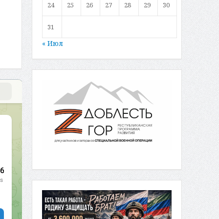
24
25
26
27
28
29
30
31
« Июл