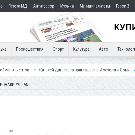
но
Газета МД
Антитеррор
Музыка
Муниципалитеты
Герои Z
ука
Происшествия
Спорт
Культура
Авто
Технолог
Жителей Дагестана приглашает в «Госуслуги Дом»
Приставы конфи
ОРОНАВИРУС.РФ