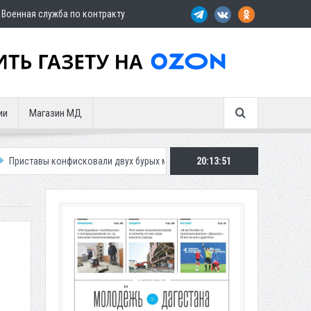
Военная служба по контракту
ии
Магазин МД
сковали двух бурых медведей у жителя Дагестана
20:13:53
Роспотребнадзор 