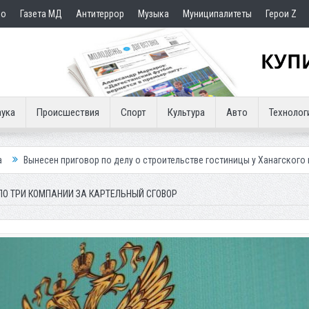
но
Газета МД
Антитеррор
Музыка
Муниципалитеты
Герои Z
ука
Происшествия
Спорт
Культура
Авто
Технолог
говор по делу о строительстве гостиницы у Ханагского водопада
Вл
О ТРИ КОМПАНИИ ЗА КАРТЕЛЬНЫЙ СГОВОР