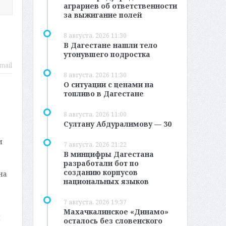
аграриев об ответственности
за выжигание полей
8 августа, 2026 11:30
В Дагестане нашли тело
утонувшего подростка
mail
8 августа, 2026 11:30
О ситуации с ценами на
топливо в Дагестане
8 августа, 2026 11:00
Султану Абдуралимову — 30
и
7 августа, 2026 21:22
В минцифры Дагестана
разработали бот по
созданию корпусов
на
национальных языков
7 августа, 2026 19:37
Махачкалинское «Динамо»
й
осталось без словенского