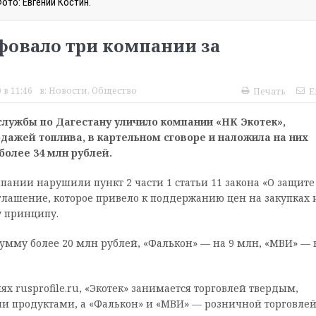
ото: Евгений Костин.
фовало три компании за
 в 11:46
в:
Новости
,
Общество
Печать
E
лужбы по Дагестану уличило компании «НК Экотек»,
дажей топлива, в картельном сговоре и наложила на них
олее 34 млн рублей.
мпании нарушили пункт 2 части 1 статьи 11 закона «О защите
лашение, которое привело к поддержанию цен на закупках 
у принципу.
умму более 20 млн рублей, «Фалькон» — на 9 млн, «МВИ» — 
 rusprofile.ru, «Экотек» занимается торговлей твердым,
 продуктами, а «Фалькон» и «МВИ» — розничной торговле