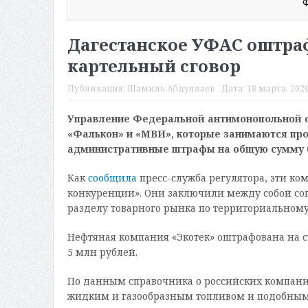
Ф
Дагестанское УФАС оштра
картельный сговор
Публикация:
Шамиль Абдуллаев
Дата:
18 марта, 2020
Управление Федеральной антимонопольной с
«Фалькон» и «МВИ», которые занимаются про
административные штрафы на общую сумму б
Как
сообщила
пресс-служба регулятора, эти ко
конкуренции». Они заключили между собой сог
разделу товарного рынка по территориальном
Нефтяная компания «Экотек» оштрафована на с
5 млн рублей.
По данным справочника о российских компаниях
жидким и газообразным топливом и подобными