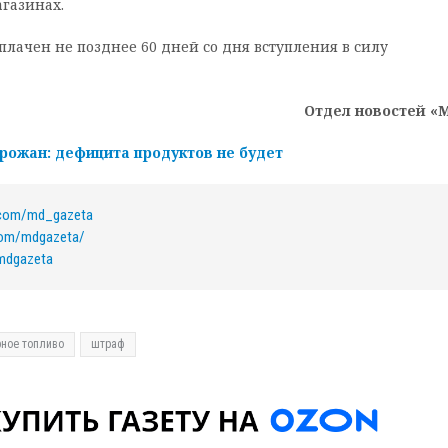
газинах.
лачен не позднее 60 дней со дня вступления в силу
Отдел новостей «
рожан: дефицита продуктов не будет
k.com/md_gazeta
com/mdgazeta/
/mdgazeta
ное топливо
штраф