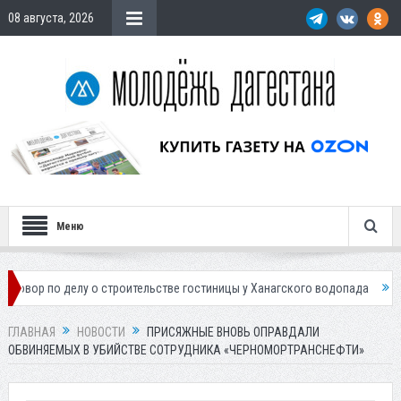
08 августа, 2026
Меню
елу о строительстве гостиницы у Ханагского водопада
Власти Махач
ГЛАВНАЯ
НОВОСТИ
ПРИСЯЖНЫЕ ВНОВЬ ОПРАВДАЛИ
ОБВИНЯЕМЫХ В УБИЙСТВЕ СОТРУДНИКА «ЧЕРНОМОРТРАНСНЕФТИ»