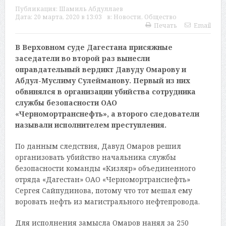
Публикация:
Шамиль Абдуллаев
Дата:
20 марта, 2020 в 13:03
в:
Новости
,
Общество
Печать
Email
В Верховном суде Дагестана присяжные
заседатели во второй раз вынесли
оправдательный вердикт Давуду Омарову и
Абдул-Муслиму Сулейманову. Первый из них
обвинялся в организации убийства сотрудника
службы безопасности ОАО
«Черномортранснефть», а второго следователи
называли исполнителем преступления.
По данным следствия, Давуд Омаров решил
организовать убийство начальника службы
безопасности команды «Кизляр» объединенного
отряда «Дагестан» ОАО «Черномортранснефть»
Сергея Сайпудинова, потому что тот мешал ему
воровать нефть из магистрального нефтепровода.
Для исполнения замысла Омаров нанял за 250