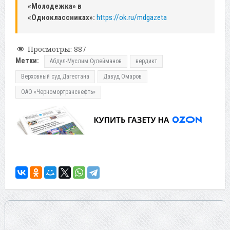
«Молодежка» в
«Одноклассниках»:
https://ok.ru/mdgazeta
Просмотры:
887
Метки:
Абдул-Муслим Сулейманов
вердикт
Верховный суд Дагестана
Давуд Омаров
ОАО «Черномортранснефть»