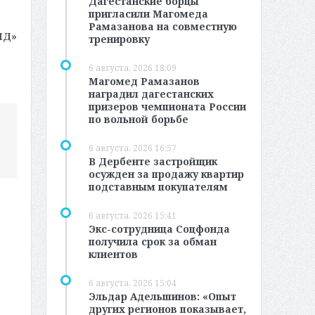
Дагестанские борцы
пригласили Магомеда
Рамазанова на совместную
МД»
тренировку
6 августа, 2026 18:09
Магомед Рамазанов
наградил дагестанских
призеров чемпионата России
по вольной борьбе
6 августа, 2026 16:57
В Дербенте застройщик
осужден за продажу квартир
подставным покупателям
6 августа, 2026 15:41
Экс-сотрудница Соцфонда
получила срок за обман
клиентов
6 августа, 2026 15:04
Эльдар Адельшинов: «Опыт
других регионов показывает,