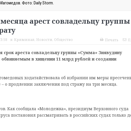
Магомедов. Фото: Daily Storm.
 месяца арест совладельцу группы
рату
3:58
в:
Криминал
,
Новости
,
Общество
Печать
E
я срок ареста совладельцу группы «Сумма» Зиявудину
 обвиняемым в хищении 11 млрд рублей и создании
гомедовых ходатайствовала об избрании им меры пресечен
 – о продлении заключения под стражу на три месяца.
ов. Как сообщала «Молодежка», президиум Верховного суда
руса постановил рассматривать в российских судах только д