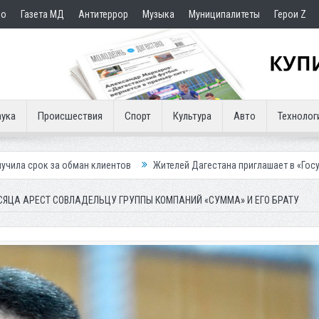
но
Газета МД
Антитеррор
Музыка
Муниципалитеты
Герои Z
ука
Происшествия
Спорт
Культура
Авто
Технолог
ан клиентов
Жителей Дагестана приглашает в «Госуслуги Дом»
П
СЯЦА АРЕСТ СОВЛАДЕЛЬЦУ ГРУППЫ КОМПАНИЙ «СУММА» И ЕГО БРАТУ