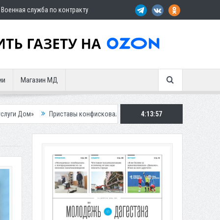
Военная служба по контракту
ии
Магазин МД
риставы конфисковали двух бурых медведей у жителя Дагестана
4:13:58
Рос