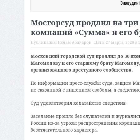
Зиявудин 
Мосгорсуд продлил на три
компаний «Сумма» и его б
Публикация:
Ислам Абакаров
Дата:
27 марта, 2020 в 1
Московский городской суд продлил до 30 июн
Магомедову и его старшему брату Магомеду,
организованного преступного сообщества.
По информации пресс-службы суда, защита Ма
не связанной с лишением свободы, а следствие
Суд удовлетворил ходатайство следствия.
Заседание прошло без слушателей и журналист
России из-за угрозы распространения коронави
безотлагательного характера.