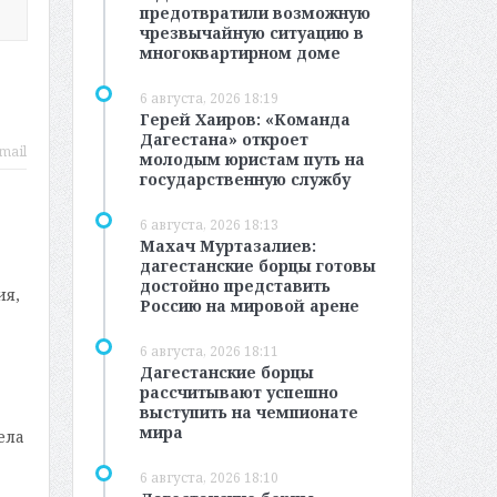
предотвратили возможную
чрезвычайную ситуацию в
многоквартирном доме
6 августа, 2026 18:19
Герей Хаиров: «Команда
Дагестана» откроет
mail
молодым юристам путь на
государственную службу
6 августа, 2026 18:13
Махач Муртазалиев:
дагестанские борцы готовы
достойно представить
ия,
Россию на мировой арене
6 августа, 2026 18:11
Дагестанские борцы
рассчитывают успешно
выступить на чемпионате
мира
ела
6 августа, 2026 18:10