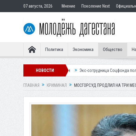
07 августа, 2026
Мнение
Поколение Next
Официаль
Политика
Экономика
Общество
На
тавным покупателям
НОВОСТИ
Экс-сотрудница Соцфонда получила срок за обм
ГЛАВНАЯ
КРИМИНАЛ
МОСГОРСУД ПРОДЛИЛ НА ТРИ МЕ