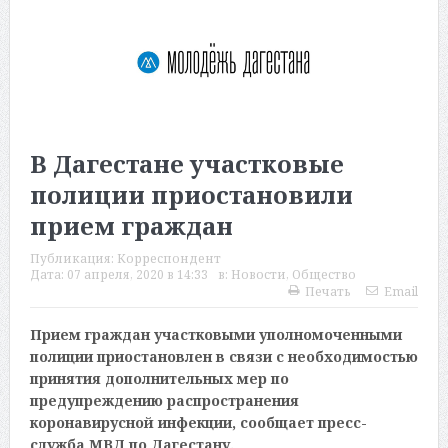
В Дагестане участковые
полиции приостановили
прием граждан
Публикация:
Корреспондент
Дата:
07 апреля, 2020 в 14:33
в:
Новости
,
Общество
Печать
Email
Прием граждан участковыми уполномоченными
полиции приостановлен в связи с необходимостью
принятия дополнительных мер по
предупреждению распространения
коронавирусной инфекции, сообщает пресс-
служба МВД по Дагестану.