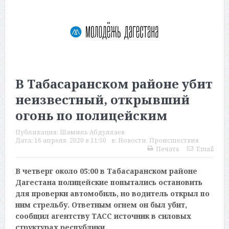
В Табасаранском районе убит
неизвестный, открывший
огонь по полицейским
Публикация:
Шамиль Абдуллаев
Дата:
16 апреля, 2020 в 11:50
в:
Новости
,
Происшествия
Печать
Email
В четверг около 05:00 в Табасаранском районе
Дагестана полицейские попытались остановить
для проверки автомобиль, но водитель открыл по
ним стрельбу. Ответным огнем он был убит,
сообщил агентству ТАСС источник в силовых
структурах республики.