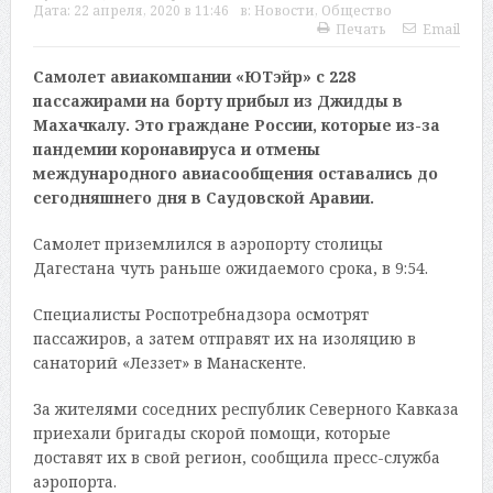
Дата:
22 апреля, 2020 в 11:46
в:
Новости
,
Общество
Печать
Email
Самолет авиакомпании «ЮТэйр» с 228
пассажирами на борту прибыл из Джидды в
Махачкалу. Это граждане России, которые из-за
пандемии коронавируса и отмены
международного авиасообщения оставались до
сегодняшнего дня в Саудовской Аравии.
Самолет приземлился в аэропорту столицы
Дагестана чуть раньше ожидаемого срока, в 9:54.
Специалисты Роспотребнадзора осмотрят
пассажиров, а затем отправят их на изоляцию в
санаторий «Леззет» в Манаскенте.
За жителями соседних республик Северного Кавказа
приехали бригады скорой помощи, которые
доставят их в свой регион, сообщила пресс-служба
аэропорта.