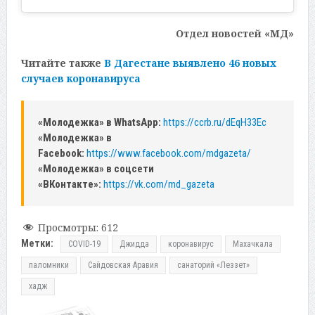
Отдел новостей «МД»
Читайте также
В Дагестане выявлено 46 новых
случаев коронавируса
«Молодежка» в WhatsApp:
https://ccrb.ru/dEqH33Ec
«Молодежка» в
Facebook:
https://www.facebook.com/mdgazeta/
«Молодежка» в соцсети
«ВКонтакте»:
https://vk.com/md_gazeta
Просмотры:
612
Метки:
COVID-19
Джидда
коронавирус
Махачкала
паломники
Сайдовская Аравия
санаторий «Леззет»
хадж