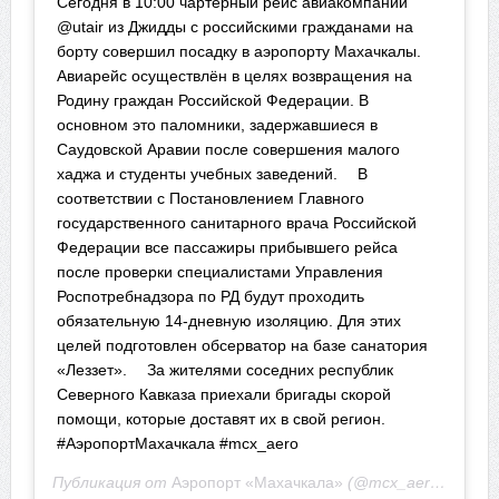
Сегодня в 10:00 чартерный рейс авиакомпании
@utair из Джидды с российскими гражданами на
борту совершил посадку в аэропорту Махачкалы. ⠀
Авиарейс осуществлён в целях возвращения на
Родину граждан Российской Федерации. В
основном это паломники, задержавшиеся в
Саудовской Аравии после совершения малого
хаджа и студенты учебных заведений. ⠀ В
соответствии с Постановлением Главного
государственного санитарного врача Российской
Федерации все пассажиры прибывшего рейса
после проверки специалистами Управления
Роспотребнадзора по РД будут проходить
обязательную 14-дневную изоляцию. Для этих
целей подготовлен обсерватор на базе санатория
«Леззет». ⠀ За жителями соседних республик
Северного Кавказа приехали бригады скорой
помощи, которые доставят их в свой регион. ⠀
#АэропортМахачкала #mcx_aero
Публикация от
Аэропорт «Махачкала»
(@mcx_aero)
22 Апр