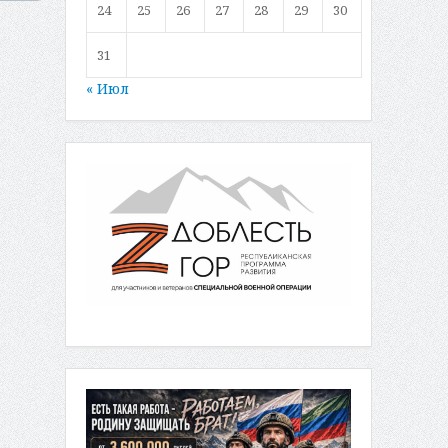
24
25
26
27
28
29
30
31
« Июл