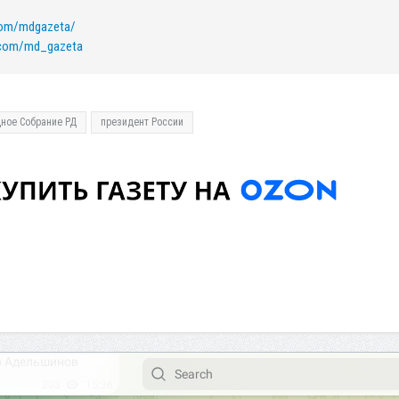
com/mdgazeta/
k.com/md_gazeta
ное Собрание РД
президент России