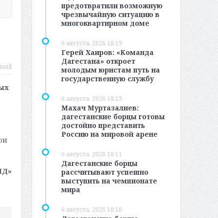
предотвратили возможную
чрезвычайную ситуацию в
многоквартирном доме
6 августа, 2026 18:19
Герей Хаиров: «Команда
Дагестана» откроет
mail
молодым юристам путь на
государственную службу
ных
6 августа, 2026 18:13
Махач Муртазалиев:
дагестанские борцы готовы
достойно представить
Россию на мировой арене
ои
6 августа, 2026 18:11
Дагестанские борцы
МД»
рассчитывают успешно
выступить на чемпионате
мира
6 августа, 2026 18:10