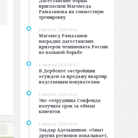
Дагестанские борцы
пригласили Магомеда
Рамазанова на совместную
тренировку
6 августа, 2026 18:09
Магомед Рамазанов
наградил дагестанских
призеров чемпионата России
по вольной борьбе
6 августа, 2026 16:57
В Дербенте застройщик
осужден за продажу квартир
подставным покупателям
6 августа, 2026 15:41
Экс-сотрудница Соцфонда
получила срок за обман
клиентов
6 августа, 2026 15:04
Эльдар Адельшинов: «Опыт
других регионов показывает,