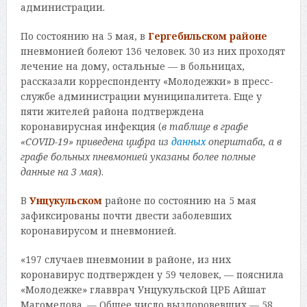
администрации.
По состоянию на 5 мая, в
Гергебильском
районе
пневмонией болеют 136 человек. 30 из них проходят
лечение на дому, остальные — в больницах,
рассказали корреспонденту «Молодежки» в пресс-
службе администрации муниципалитета. Еще у
пяти жителей района подтверждена
коронавирусная инфекция (
в таблице в графе
«COVID-19» приведена цифра из
данных
оперштаба, а в
графе больных пневмонией указаны более полные
данные на 3 мая
).
В
Унцукульском
районе по состоянию на 5 мая
зафиксированы почти двести заболевших
коронавирусом и пневмонией.
«197 случаев пневмонии в районе, из них
коронавирус подтвержден у 59 человек, — пояснила
«Молодежке» главврач Унцукульской ЦРБ Айшат
Магомедова. — Общее число выздоровевших — 58.