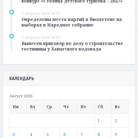
конкурс «Столица детского туризма – 2027»
7 августа, 2026 18:51
Определены места партий в бюллетене на
выборах в Народное собрание
7 августа, 2026 18:05
Вынесен приговор по делу о строительстве
гостиницы у Ханагского водопада
КАЛЕНДАРЬ
Август 2026
Пн
Вт
Ср
Чт
Пт
Сб
Вс
1
2
3
4
5
6
7
8
9