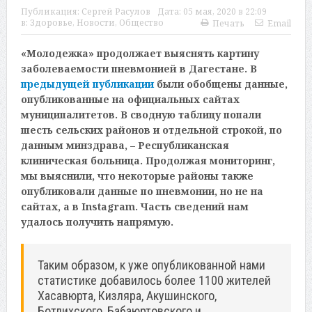
Публикация:
Сергей Расулов
Дата:
05 мая, 2020 в 22:09
в:
Здоровье
,
Новости
,
Общество
Печать
Email
«Молодежка» продолжает выяснять картину
заболеваемости пневмонией в Дагестане. В
предыдущей публикации
были обобщены данные,
опубликованные на официальных сайтах
муниципалитетов. В сводную таблицу попали
шесть сельских районов и отдельной строкой, по
данным минздрава, – Республиканская
клиническая больница. Продолжая мониторинг,
мы выяснили, что некоторые районы также
опубликовали данные по пневмонии, но не на
сайтах, а в Instagram. Часть сведений нам
удалось получить напрямую.
Таким образом, к уже опубликованной нами
статистике добавилось более 1100 жителей
Хасавюрта, Кизляра, Акушинского,
Ботлихского, Бабаюртовского и