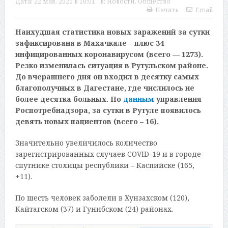
Дата:
22 мая, 2020 в 10:01
в:
Новости
,
Общество
Печать
Email
Наихудшая статистика новых заражений за сутки
зафиксирована в Махачкале – плюс 34
инфицированных коронавирусом (всего — 1273).
Резко изменилась ситуация в Рутульском районе.
До вчерашнего дня он входил в десятку самых
благополучных в Дагестане, где числилось не
более десятка больных. По
данным
управления
Роспотребнадзора, за сутки в Рутуле появилось
девять новых пациентов (всего – 16).
Значительно увеличилось количество
зарегистрированных случаев COVID-19 и в городе-
спутнике столицы республики – Каспийске (165,
+11).
По шесть человек заболели в Хунзахском (120),
Кайтагском (37) и Гунибском (24) районах.