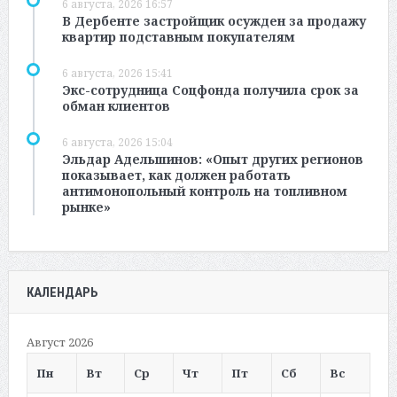
6 августа, 2026 16:57
В Дербенте застройщик осужден за продажу
квартир подставным покупателям
6 августа, 2026 15:41
Экс-сотрудница Соцфонда получила срок за
обман клиентов
6 августа, 2026 15:04
Эльдар Адельшинов: «Опыт других регионов
показывает, как должен работать
антимонопольный контроль на топливном
рынке»
КАЛЕНДАРЬ
Август 2026
Пн
Вт
Ср
Чт
Пт
Сб
Вс