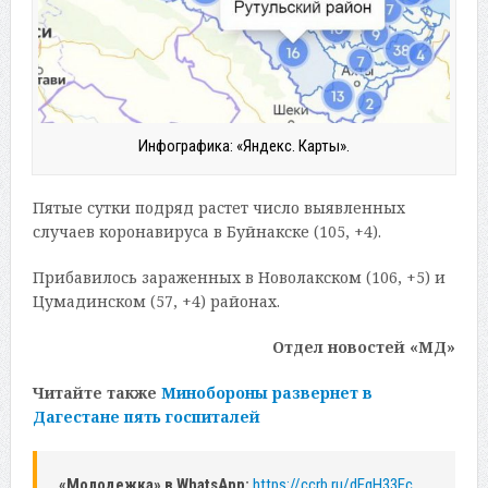
Инфографика: «Яндекс. Карты».
Пятые сутки подряд растет число выявленных
случаев коронавируса в Буйнакске (105, +4).
Прибавилось зараженных в Новолакском (106, +5) и
Цумадинском (57, +4) районах.
Отдел новостей «МД»
Читайте также
Минобороны развернет в
Дагестане пять госпиталей
«Молодежка» в WhatsApp:
https://ccrb.ru/dEqH33Ec